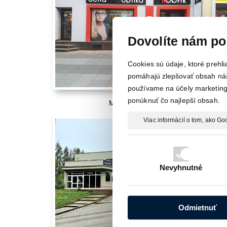
Dovolíte nám po
Cookies sú údaje, ktoré prehl
pomáhajú zlepšovať obsah náš
používame na účely marketingu
ponúknuť čo najlepší obsah.
M OPTIK NÁRODNÁ
Viac informácií o tom, ako G
Nevyhnutné
Odmietnuť