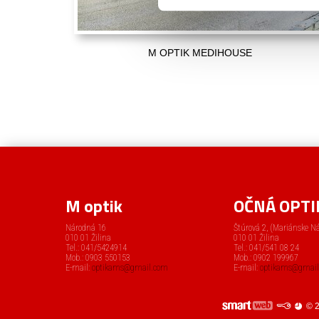
M OPTIK MEDIHOUSE
M optik
OČNÁ OPTI
Národná 16
Štúrová 2, (Mariánske N
010 01 Žilina
010 01 Žilina
Tel.: 041/5424914
Tel.: 041/541 08 24
Mob.: 0903 550153
Mob.: 0902 199967
E-mail:
optikams@gmail.com
E-mail:
optikams@gmai
© 2